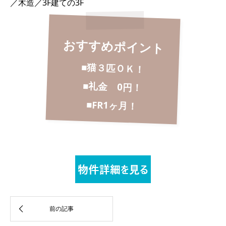
／木造／3F建ての3F
おすすめポイント
■猫３匹ＯＫ！
■礼金 0円！
■FR1ヶ月！