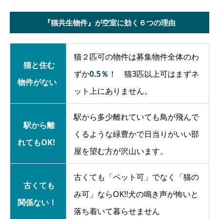
『猫共生物件』が空室に効く６つの理由
猫２匹可の物件は募集物件全体のわ
猫と住む
ずか
0.5％
！
猫3匹以上可はまずネ
物件がない
ット上にありません。
駅から多少離れていても鳥が飛んで
駅から離
くるような緑豊かで日当りがいい部
れてもOK!
屋を望む方が沢山います。
古くても「ペット可」でなく「猫の
古くても
み可」ならOK!!犬の鳴き声が怖いと
関係ない！
落ち着いて暮らせません